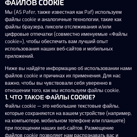
ФАЙЛОВ COOKIE
Kreisiraadio
John Hunter and the Book of Tut
Night Sky
Мы (AS Pafer, также известная как Paf) используем
файлы cookie и аналогичные технологии, такие как
файлы браузера, пиксели отслеживания и/или
цифровые отпечатки (совместно именуемые «Файлы
cookie»), чтобы обеспечить вам лучший опыт
использования наших веб-сайтов и мобильных
приложений.
Ниже вы найдёте информацию об использовании нами
63 039 €
файлов cookie и причинах их применения. Для нас
важно, чтобы вы чувствовали себя уверенно в
отношении того, как мы используем файлы cookie.
Kreisiraadio
John Hunter and the Book of Tut
Night Sk
1. ЧТО ТАКОЕ ФАЙЛЫ COOKIE?
PAF
PRAGMATIC PLAY
PAF
Файлы cookie — это небольшие текстовые файлы,
которые сохраняются на вашем устройстве (например,
Elk Studios
на компьютере, мобильном телефоне или планшете)
при посещении наших веб-сайтов. Размещение
Rise of Olympus 1000
Legion Gold Reckoning
файлов cookie позволяет нам распознавать вас и