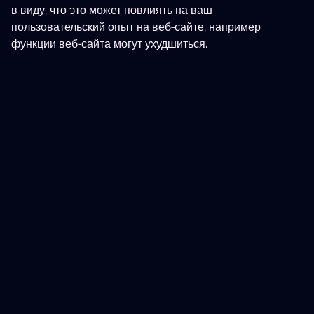
в виду, что это может повлиять на ваш
Музыка
(
106
)
пользовательский опыт на веб-сайте, например
функции веб-сайта могут ухудшиться.
9 Masks of Fire
Cash 'N Riches Megaways
Drops & Wins
Beast Gains
Bill & Coin 2: Mummy Misch
Octoplay
Fire Rail Express: Hold & Win
Break the Diamond Piggy