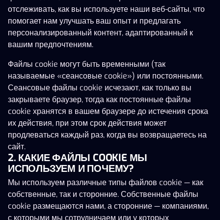
отслеживать, как вы используете наши веб-сайты, что
помогает нам улучшать ваш опыт и предлагать
персонализированный контент, адаптированный к
вашим предпочтениям.
Выбор игроков
Показать больше
Файлы cookie могут быть временными (так
называемые «сеансовые cookie») или постоянными.
Gates of Olympus
Book of Dead
Сеансовые файлы cookie исчезают, как только вы
закрываете браузер, тогда как постоянные файлы
cookie хранятся в вашем браузере до истечения срока
их действия, при этом срок действия может
продлеваться каждый раз, когда вы возвращаетесь на
сайт.
2. КАКИЕ ФАЙЛЫ COOKIE МЫ
ИСПОЛЬЗУЕМ И ПОЧЕМУ?
Мы используем различные типы файлов cookie — как
собственные, так и сторонние. Собственные файлы
cookie размещаются нами, а сторонние — компаниями,
с которыми мы сотрудничаем или у которых