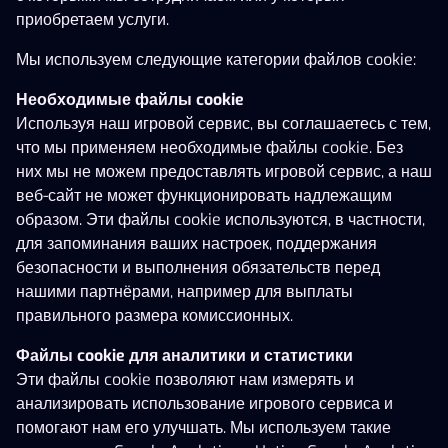
Legacy of Dead
Rise of Merlin
Raptor Doublemax
приобретаем услуги.
Мы используем следующие категории файлов cookie:
Необходимые файлы cookie
Используя наш игровой сервис, вы соглашаетесь с тем,
что мы применяем необходимые файлы cookie. Без
них мы не можем предоставлять игровой сервис, а наш
веб-сайт не может функционировать надлежащим
образом. Эти файлы cookie используются, в частности,
Джекпоты
Показать больше
(
313
)
для запоминания ваших настроек, поддержания
Bonsai Dragon Blitz Dream Drop
Kreisiraadio
Sherlock a
безопасности и выполнения обязательств перед
нашими партнёрами, например для выплаты
правильного размера комиссионных.
Файлы cookie для аналитики и статистики
Эти файлы cookie позволяют нам измерять и
анализировать использование игрового сервиса и
помогают нам его улучшать. Мы используем такие