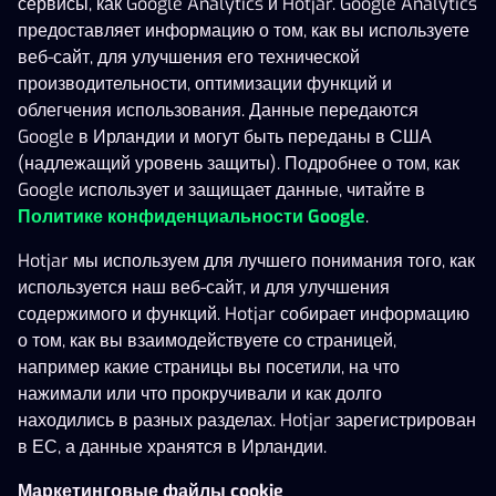
сервисы, как Google Analytics и Hotjar. Google Analytics
предоставляет информацию о том, как вы используете
1 688 289 €
63 039 €
2 264
веб-сайт, для улучшения его технической
производительности, оптимизации функций и
Покупка бонуса
Показать больше
(
2416
)
облегчения использования. Данные передаются
Triple Cash Boost: Hold & Win
Gates of 
Google в Ирландии и могут быть переданы в США
(надлежащий уровень защиты). Подробнее о том, как
Google использует и защищает данные, читайте в
Политике конфиденциальности Google
.
Hotjar мы используем для лучшего понимания того, как
используется наш веб-сайт, и для улучшения
содержимого и функций. Hotjar собирает информацию
о том, как вы взаимодействуете со страницей,
например какие страницы вы посетили, на что
Megaways
Показать больше
(
378
)
нажимали или что прокручивали и как долго
Temple Tumble
The Ruby Megaways
находились в разных разделах. Hotjar зарегистрирован
в ЕС, а данные хранятся в Ирландии.
Маркетинговые файлы cookie