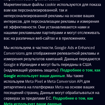
Маркетинговые файлы cookie используются для показа
вам как персонализированной, так и
неперсонализированной рекламы на основе ваших
Ежедневные джекпоты
Показать больше
(
230
)
интересов, для персонализации рекламы и измерения
Gold Digger Clusterbuster
Diamond Blitz 3
Archdragon King
Monopoly M
её эффективности. Они устанавливаются нами и
НОВОЕ
нашими рекламными партнёрами и могут отслеживать
вас на различных веб-сайтах и в приложениях.
Мы используем, в частности, Google Ads и Enhanced
Conversions для отображения релевантной рекламы и
измерения результатов кампаний. Данные передаются
5 415 €
5 415 €
5 415 €
5 415 €
Google в Ирландии и могут быть переданы в США
(надлежащий уровень защиты).
Подробнее о том, как
Бонусная игра
Показать больше
(
2703
)
Google использует ваши данные
. Мы также
Triple Cash Boost: Hold & Win
Shark Pop: Coin Collect
Ra & Cleopa
используем Meta Pixel и Meta Conversion API для
ретаргетинга на платформах Meta на основе ваших
посещений страниц. Данные могут обрабатываться на
серверах за пределами ЕС.
Подробнее о том, как
Meta использует ваши данные
.