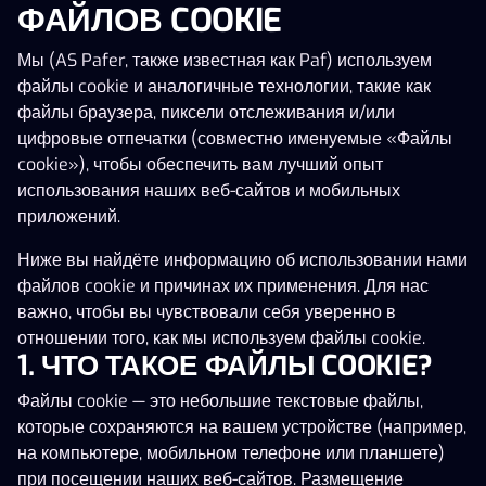
Новые
Показать больше
(
66
)
ФАЙЛОВ COOKIE
Dragon PrimeX
Break The Sweet Bank
НОВОЕ
НОВОЕ
Мы (AS Pafer, также известная как Paf) используем
файлы cookie и аналогичные технологии, такие как
файлы браузера, пиксели отслеживания и/или
цифровые отпечатки (совместно именуемые «Файлы
cookie»), чтобы обеспечить вам лучший опыт
Dragon PrimeX
Break The Sweet Bank
использования наших веб-сайтов и мобильных
Wishbone Games
Octoplay
приложений.
Популярные
Ниже вы найдёте информацию об использовании нами
20 Super Hot
Lightning Roulette
ThunderBA
файлов cookie и причинах их применения. Для нас
важно, чтобы вы чувствовали себя уверенно в
отношении того, как мы используем файлы cookie.
1. ЧТО ТАКОЕ ФАЙЛЫ COOKIE?
Файлы cookie — это небольшие текстовые файлы,
которые сохраняются на вашем устройстве (например,
на компьютере, мобильном телефоне или планшете)
при посещении наших веб-сайтов. Размещение