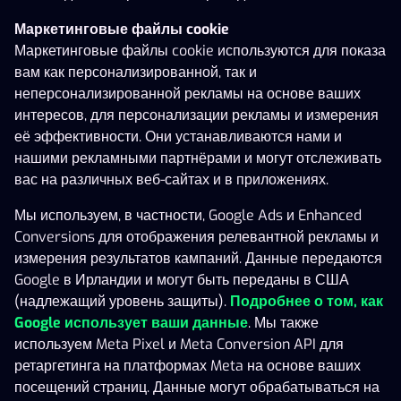
Маркетинговые файлы cookie
Маркетинговые файлы cookie используются для показа
вам как персонализированной, так и
неперсонализированной рекламы на основе ваших
интересов, для персонализации рекламы и измерения
её эффективности. Они устанавливаются нами и
нашими рекламными партнёрами и могут отслеживать
Slingo
(
77
)
вас на различных веб-сайтах и в приложениях.
Slingo Cash Eruption
Slingo Gold Cash Freespins
Slingo Starburst
Мы используем, в частности, Google Ads и Enhanced
Conversions для отображения релевантной рекламы и
измерения результатов кампаний. Данные передаются
Google в Ирландии и могут быть переданы в США
(надлежащий уровень защиты).
Подробнее о том, как
Google использует ваши данные
. Мы также
используем Meta Pixel и Meta Conversion API для
ретаргетинга на платформах Meta на основе ваших
Slingo Sweet Bonanza
Slingo 49’s: Make your mark
Slingo Day 2 Dab
посещений страниц. Данные могут обрабатываться на