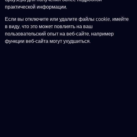
Deco Diamonds Elite
Raptor Doublemax
Big Bass Splash
практической информации.
Если вы отключите или удалите файлы cookie, имейте
в виду, что это может повлиять на ваш
пользовательский опыт на веб-сайте, например
функции веб-сайта могут ухудшиться.
Kreisiraadio
Vanamees - Laut Vegas
Hand of Midas 2
62 857 €
62 857 €
Creepy Riches
Elysian Jackpots
Golden Joker